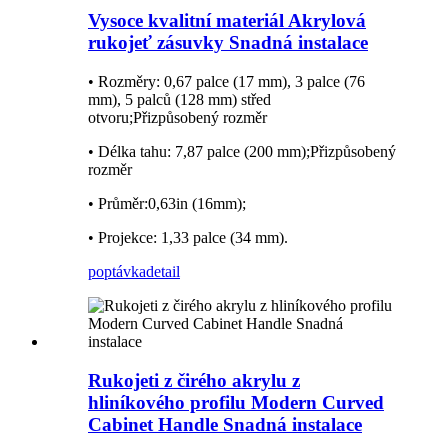
Vysoce kvalitní materiál Akrylová
rukojeť zásuvky Snadná instalace
• Rozměry: 0,67 palce (17 mm), 3 palce (76
mm), 5 palců (128 mm) střed
otvoru;Přizpůsobený rozměr
• Délka tahu: 7,87 palce (200 mm);Přizpůsobený
rozměr
• Průměr:0,63in (16mm);
• Projekce: 1,33 palce (34 mm).
poptávka
detail
Rukojeti z čirého akrylu z
hliníkového profilu Modern Curved
Cabinet Handle Snadná instalace