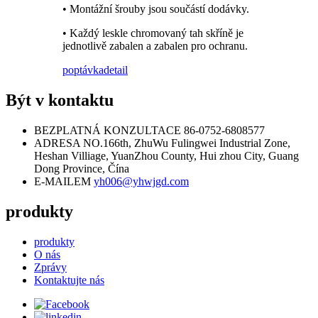
• Montážní šrouby jsou součástí dodávky.
• Každý leskle chromovaný tah skříně je
jednotlivě zabalen a zabalen pro ochranu.
poptávka
detail
Být v kontaktu
BEZPLATNÁ KONZULTACE
86-0752-6808577
ADRESA
NO.166th, ZhuWu Fulingwei Industrial Zone,
Heshan Villiage, YuanZhou County, Hui zhou City, Guang
Dong Province, Čína
E-MAILEM
yh006@yhwjgd.com
produkty
produkty
O nás
Zprávy
Kontaktujte nás