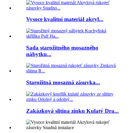
Vysoce kvalitní materiál akryl...
Sada starožitného mosazného
nábytku...
Starožitná mosazná zásuvka...
Zakázková slitina zinku Kulatý Dra...