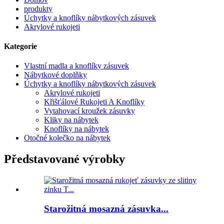
produkty
Úchytky a knoflíky nábytkových zásuvek
Akrylové rukojeti
Kategorie
Vlastní madla a knoflíky zásuvek
Nábytkové doplňky
Úchytky a knoflíky nábytkových zásuvek
Akrylové rukojeti
Křišťálové Rukojeti A Knoflíky
Vytahovací kroužek zásuvky
Kliky na nábytek
Knoflíky na nábytek
Otočné kolečko na nábytek
Představované výrobky
Starožitná mosazná zásuvka...