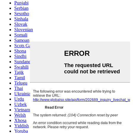
Punjabi
Serbian
Sesotho
Sinhala
Slovak
Slovenian
Somali
Samoan
Scots Gaelic
Shona
Sindhi
Sundanese
Swahili
Tajik
Tamil
Telugu
Thai
Ukrainian
Urdu
Uzbek
Vietnamese
Welsh
Xhosa
Yiddish
Yoruba