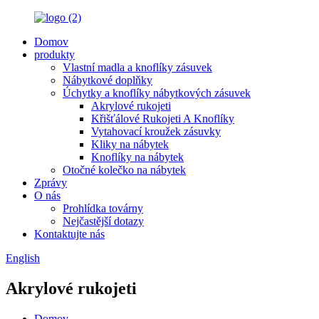
Domov
produkty
Vlastní madla a knoflíky zásuvek
Nábytkové doplňky
Úchytky a knoflíky nábytkových zásuvek
Akrylové rukojeti
Křišťálové Rukojeti A Knoflíky
Vytahovací kroužek zásuvky
Kliky na nábytek
Knoflíky na nábytek
Otočné kolečko na nábytek
Zprávy
O nás
Prohlídka továrny
Nejčastější dotazy
Kontaktujte nás
English
Akrylové rukojeti
Domov