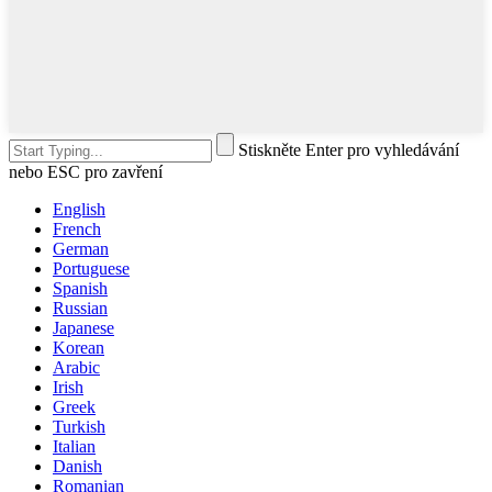
Stiskněte Enter pro vyhledávání
nebo ESC pro zavření
English
French
German
Portuguese
Spanish
Russian
Japanese
Korean
Arabic
Irish
Greek
Turkish
Italian
Danish
Romanian