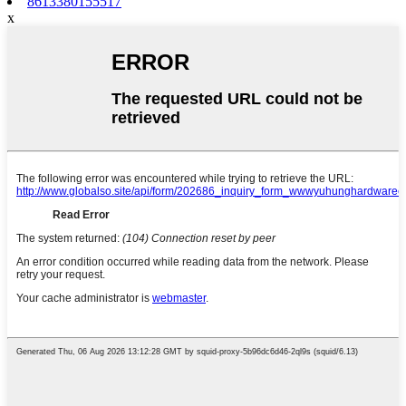
8613380155517
x