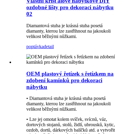
Vlastní křišťálové nábytkové DIY
ozdobné lišty pro dekoraci nábytku
02
Diamantová stuha je krásná stuha posetá
diamanty, kterou lze zastřihnout na jakoukoli
velikost běžnými nůžkami.
poptávka
detail
OEM plastový řetízek s řetízkem na
zdobení kamínků pro dekoraci
nábytku
• Diamantová stuha je krásná stuha posetá
diamanty, kterou lze zastřihnout na jakoukoli
velikost běžnými nůžkami.
• Lze jej omotat kolem svíček, svícnů, váz,
dortových stojanů, stolů, židlí, ubrousků, kytic,
ozdob, dortů, dárkových balíčků atd. a vytvořit