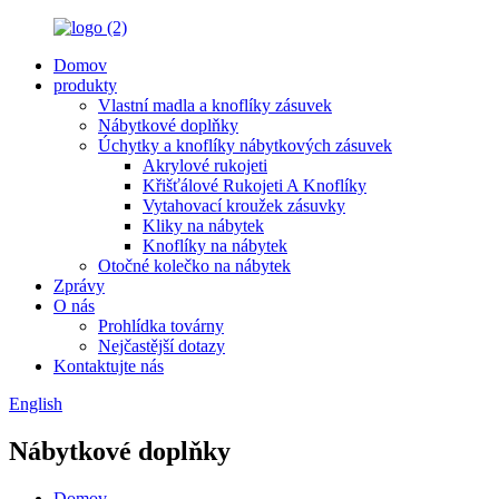
Domov
produkty
Vlastní madla a knoflíky zásuvek
Nábytkové doplňky
Úchytky a knoflíky nábytkových zásuvek
Akrylové rukojeti
Křišťálové Rukojeti A Knoflíky
Vytahovací kroužek zásuvky
Kliky na nábytek
Knoflíky na nábytek
Otočné kolečko na nábytek
Zprávy
O nás
Prohlídka továrny
Nejčastější dotazy
Kontaktujte nás
English
Nábytkové doplňky
Domov