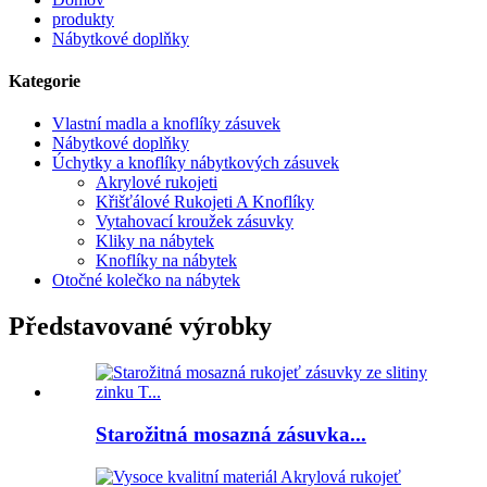
produkty
Nábytkové doplňky
Kategorie
Vlastní madla a knoflíky zásuvek
Nábytkové doplňky
Úchytky a knoflíky nábytkových zásuvek
Akrylové rukojeti
Křišťálové Rukojeti A Knoflíky
Vytahovací kroužek zásuvky
Kliky na nábytek
Knoflíky na nábytek
Otočné kolečko na nábytek
Představované výrobky
Starožitná mosazná zásuvka...