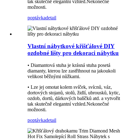
tak skutečně elegantní vzhled.Nekonečné
možnosti.
poptávka
detail
Vlastní nábytkové křišťálové DIY
ozdobné lišty pro dekoraci nábytku
• Diamantová stuha je krásná stuha posetá
diamanty, kterou lze zastřihnout na jakoukoli
velikost běžnými nůžkami.
• Lze jej omotat kolem svíček, svícnů, váz,
dortových stojanů, stolů, židlí, ubrousků, kytic,
ozdob, dortů, dárkových balíčků atd. a vytvořit
tak skutečně elegantní vzhled.Nekonečné
možnosti.
poptávka
detail