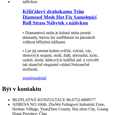
Křišťálový drahokamu Trim
Diamond Mesh Hot Fix Samolepící
Roll Strass Nábytek s nášivkou
• Diamantová stuha je krásná stuha posetá
diamanty, kterou lze zastřihnout na jakoukoli
velikost běžnými nůžkami.
• Lze jej omotat kolem svíček, svícnů, váz,
dortových stojanů, stolů, židlí, ubrousků, kytic,
ozdob, dortů, dárkových balíčků atd. a vytvořit
tak skutečně elegantní vzhled.Nekonečné
možnosti.
poptávka
detail
Být v kontaktu
BEZPLATNÁ KONZULTACE
86-0752-6808577
ADRESA
NO.166th, ZhuWu Fulingwei Industrial Zone,
Heshan Villiage, YuanZhou County, Hui zhou City, Guang
Dong Province, Čína