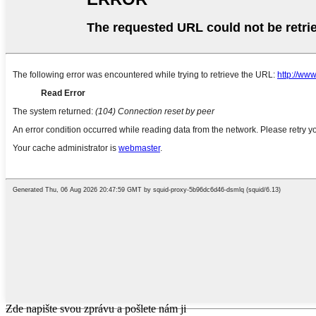
Zde napište svou zprávu a pošlete nám ji