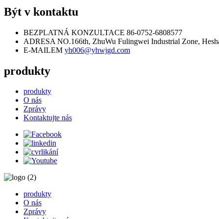
Být v kontaktu
BEZPLATNÁ KONZULTACE
86-0752-6808577
ADRESA
NO.166th, ZhuWu Fulingwei Industrial Zone, Hesh
E-MAILEM
yh006@yhwjgd.com
produkty
produkty
O nás
Zprávy
Kontaktujte nás
produkty
O nás
Zprávy