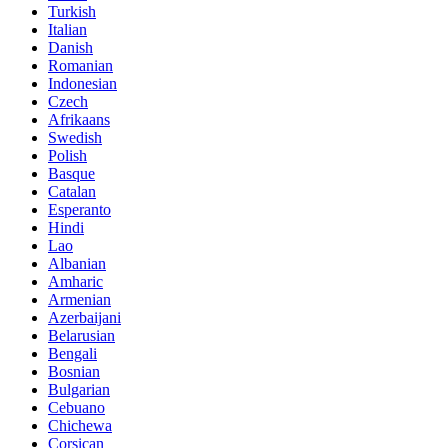
Turkish
Italian
Danish
Romanian
Indonesian
Czech
Afrikaans
Swedish
Polish
Basque
Catalan
Esperanto
Hindi
Lao
Albanian
Amharic
Armenian
Azerbaijani
Belarusian
Bengali
Bosnian
Bulgarian
Cebuano
Chichewa
Corsican