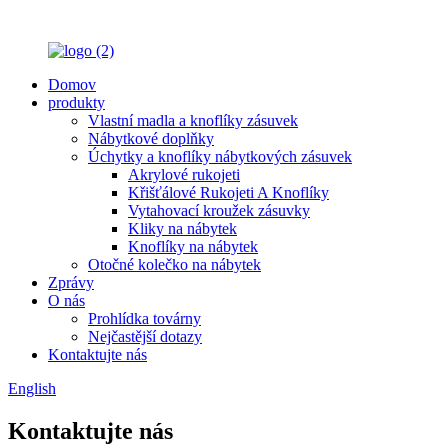
Domov
produkty
Vlastní madla a knoflíky zásuvek
Nábytkové doplňky
Úchytky a knoflíky nábytkových zásuvek
Akrylové rukojeti
Křišťálové Rukojeti A Knoflíky
Vytahovací kroužek zásuvky
Kliky na nábytek
Knoflíky na nábytek
Otočné kolečko na nábytek
Zprávy
O nás
Prohlídka továrny
Nejčastější dotazy
Kontaktujte nás
English
Kontaktujte nás