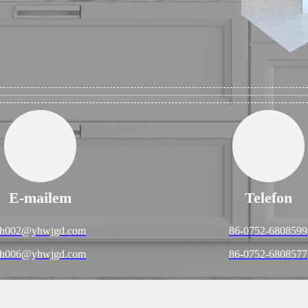
E-mailem
Telefon
h002@yhwjgd.com
86-0752-6808599
h006@yhwjgd.com
86-0752-6808577