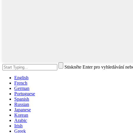
Stiskněte Enter pro vyhledávání ne
English
French
German
Portuguese
Spanish
Russian
Japanese
Korean
Arabic
Irish
Greek